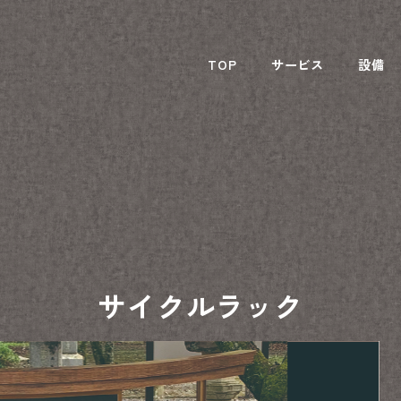
TOP
サービス
設備
サイクルラック