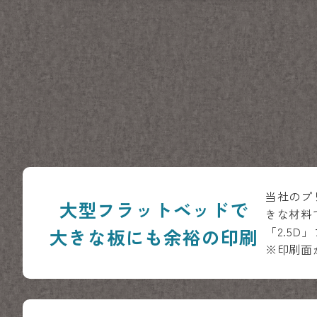
当社のプリ
大型フラットベッドで
きな材料
「2.5
大きな板にも余裕の印刷
※印刷面