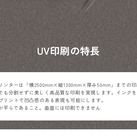
UV印刷の特長
ンターは「横2500mm×縦1300mm×厚み50mm」までの
でも分割せずに美しく高品質な印刷を実現します。インクを
D」プリントで凹凸感のある表現も可能にします。
が平らであること。曲面には印刷できません