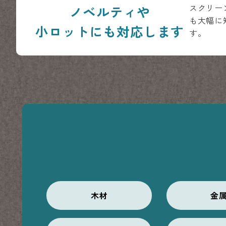
スクリー
ノベルティや
も大幅に
小ロットにも対応します
す。
木材
金