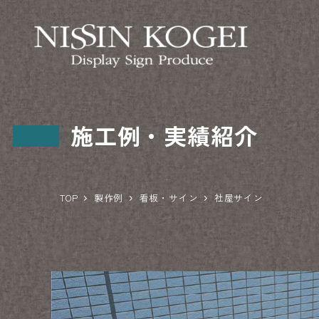
施工例・実績紹介
TOP
製作例
看板・サイン
社屋サイン