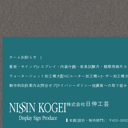
ホーム
お知らせ
看板・サイン
ディスプレイ・内装
什器・家具
試験片・観察用断片カ
ウォータージェット加工機
大型NCルーター加工機
レーザー加工機
製作例
会社案内
お問合せ
プライバシーポリシー
従業員への取り組み
日伸工芸
株式会社
本館(設計・制作部門)：〒430-085