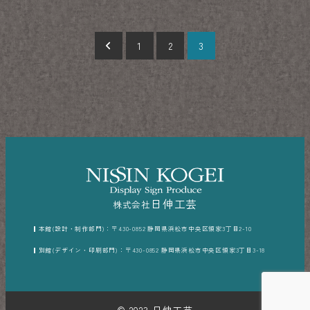
投
1
2
3
稿
の
ペ
ー
ジ
送
日伸工芸
株式会社
り
本館(設計・制作部門)：〒430-0852 静岡県浜松市中央区領家3丁目2-10
別館(デザイン・印刷部門)：〒430-0852 静岡県浜松市中央区領家3丁目3-18